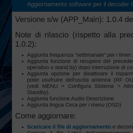
Aggiornamento software per il decod
Versione s/w (APP_Main): 1.0.4 de
Note di rilascio (rispetto alla pr
1.0.2):
Aggiunta frequenza "settimanale" per i timer
Aggiunta funzione di recupero del preceden
operativo o stand.by) dopo interruzione di co
Aggiunta opzione per disattivare il rispar
poter usufruire dell'uscita antenna (RF O
(vedi MENU > Configura Sistema > Altro
Standby).
Aggiunta funzione Audio Descrizione
Aggiunta lingua Ceca per i menu (OSD)
Come aggiornare:
Scaricare il file di aggiornamento
e decompr