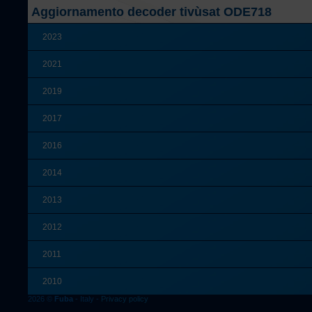
Aggiornamento decoder tivùsat ODE718
2023
2021
2019
2017
2016
2014
2013
2012
2011
2010
2026 ©
Fuba
- Italy -
Privacy policy