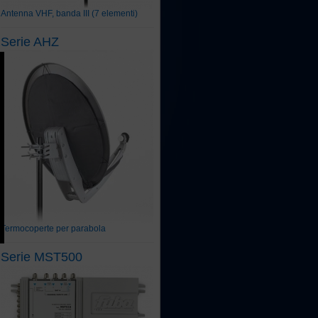
Antenna VHF, banda III (7 elementi)
Serie AHZ
Termocoperte per parabola
Serie MST500