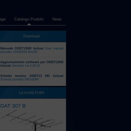
age
Catalogo Prodotti
News
Download
Manuale ODE713HD tivùsat
User manual
decoder 21005254 Rev00
Aggiornamento software per ODE713HD
tivùsat
Versione sw 2.00.01
Scheda tecnica ODE713 HD tivùsat
Scheda prodotto 58010084
Le novità FUBA
DAT 307 B