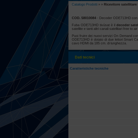
Catalogo Prodotti
»
»
Ricevitore satellitar
COD. 58010084
- Decoder ODE713HD con c
Fuba ODE713HD tivùsat è il
decoder satel
satellite e tanti altri canali satellitari free to a
Puoi fruire dei nuovi servizi On Demand c
ODE713HD è dotato di due lettori Smart Ca
cavo HDMI da 185 cm. di lunghezza.
Dati tecnici
Caratteristiche tecniche