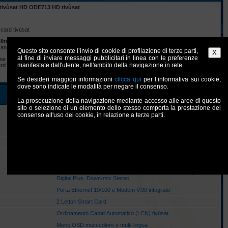
e tivùsat HD ODE713 HD tivùsat
ard tivùsat
litare
che ti permette di vedere tutti i canali gratuiti del Digitale Terrestre trasmessi via
ir anche in alta definizione (
HD
).
Questo sito consente l’invio di cookie di profilazione di terze parti,
al fine di inviare messaggi pubblicitari in linea con le preferenze
ome Mediaset Rewind, Rai Replay, Rai Sport, La7 On Demand e Cubo Vision. Il decoder
manifestate dall'utente, nell'ambito della navigazione in rete.
rd ed include nella confezione la nuova smart card tivùsat HD senza scadenza ed un
Se desideri maggiori informazioni
clicca qui
per l’informativa sui cookie,
dove sono indicate le modalità per negare il consenso.
La prosecuzione della navigazione mediante accesso alle aree di questo
sito o selezione di un elemento dello stesso comporta la prestazione del
Ricevitore digitale satellitare DVB-S/S2 interattivo ad alta
consenso all'uso dei cookie, in relazione a terze parti.
definizione (HD)
Piattaforma Standerd MHP 1.1.3
3000 canali TV e Radio memorizzabili
Video HD/SD MPEG-2/MPEG-4(H.264), risoluzione fino a 720p e
1080i via HDMI
Audio MPEG Layer I e II, AAC+ (HE-AAC v1), Dolby Digital, Dolby
Digital Plus, Down-mix Stereo
Porta Ethernet 10/100 e Modem V.90 integrato
2 Lettori Smart Card
Ordinamento Canali Automatico (LCN) tivùsat
Menu OSD multi-colore e multi-lingua