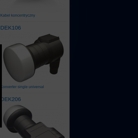
Kabel koncentryczny
DEK106
Konverter single universal
DEK206