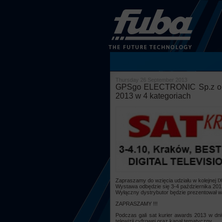
Thursday 26 September 2013
GPSgo ELECTRONIC Sp.z o.o
2013 w 4 kategoriach
Zapraszamy do wzięcia udziału w kolejnej I
Wystawa odbędzie się 3-4 października 201
Wyłączny dystrybutor będzie prezentował w
ZAPRASZAMY !!!
Podczas gali sat kurier awards 2013 w dniu
telewizji cyfrowej oraz kanał tematyczny.