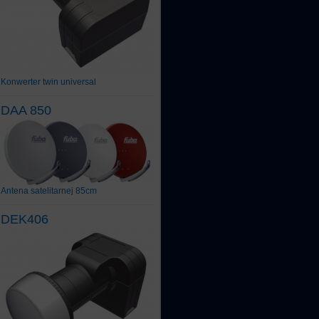
Konwerter twin universal
DAA 850
Antena satelitarnej 85cm
DEK406