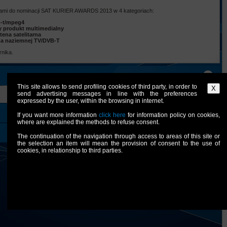
ami do nominacji SAT KURIER AWARDS 2013 w 4 kategoriach:
b-t/mpeg4
y produkt multimedialny
tena satelitarna
na naziemnej TV/DVB-T
nika.
This site allows to send profiling cookies of third party, in order to
send advertising messages in line with the preferences
expressed by the user, within the browsing in internet.
If you want more information
click here
for information policy on cookies,
where are explained the methods to refuse consent.
The continuation of the navigation through access to areas of this site or
the selection an item will mean the provision of consent to the use of
cookies, in relationship to third parties.