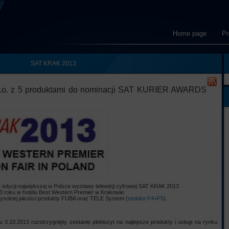
Home page
Pr
SAT KRAK 2013
. z 5 produktami do nominacji SAT KURIER AWARDS
X edycji największej w Polsce wystawy telewizji cyfrowej SAT KRAK 2013
3 roku w hotelu Best Western Premier w Krakowie.
ysokiej jakości produkty FUBA oraz TELE System (
stoisko F4+F5
).
 3.10.2013 rozstrzygnięty zostanie plebiscyt na najlepsze produkty i usługi na rynku