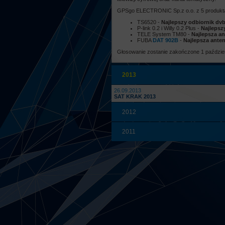
GPSgo ELECTRONIC Sp.z o.o. z 5 produkt
TS6520 -
Najlepszy odbiornik dv
P-link 0.2 i Willy 0.2 Plus -
Najlepsz
TELE System TM80 -
Najlepsza an
FUBA
DAT 902B
-
Najlepsza ante
Głosowanie zostanie zakończone 1 paździer
2013
26.09.2013
SAT KRAK 2013
2012
2011