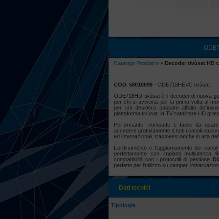
ODE71
Catalogo Prodotti
»
»
Decoder tivùsat HD 
COD. 58010098
- ODE718HEVC tivùsat
ODE718HD
tivùsat
è il decoder di nuova ge
per chi si avvicina per la prima volta al mon
per chi desidera passare all’alta definiz
piattaforma
tivùsat
, la TV satellitare HD gratu
Performante, compatto e facile da usare
accedere gratuitamente a tutti i canali nazionali
ed internazionali, trasmessi anche in alta def
L’ordinamento e l’aggiornamento dei canali
perfettamente con impianti multiutenza
S
compatibilità con i protocolli di gestione
Di
perfetto per l'utilizzo su camper, imbarcazioni
Dati tecnici
Tipologia