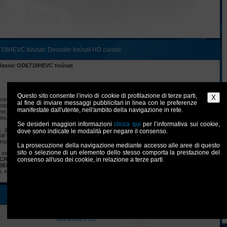
8HEVC tivùsat: Decoder tivùsat HD classic
classic ODE718HEVC tivùsat
Questo sito consente l’invio di cookie di profilazione di terze parti,
nerazione, certificato “
tivùsat
HD classic
”, pensato
al fine di inviare messaggi pubblicitari in linea con le preferenze
do dell’offerta televisiva satellitare o semplicemente
manifestate dall'utente, nell'ambito della navigazione in rete.
ione, grazie ad
oltre 50 canali HD
presenti sulla
ita.
Se desideri maggiori informazioni
clicca qui
per l’informativa sui cookie,
, grazie alla smartcard
tivùsat
HD inclusa potrai
dove sono indicate le modalità per negare il consenso.
 via satellite, oltre a centinaia di altri canali nazionali
inizione.
La prosecuzione della navigazione mediante accesso alle aree di questo
sito o selezione di un elemento dello stesso comporta la prestazione del
 avviene in modo automatico, il decoder si integra
CR
e
consenso all'uso dei cookie, in relazione a terze parti.
dCSS
, inoltre le dimensioni contenute, la
SEqC 1.2
/
USALS
e l’alimentazione 12V lo rendono
, etc.
Ricevitore Digitale Satellitare DVB-S/S2 HEVC interattivo ad alta
definizione (HD)