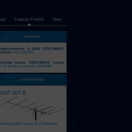
age
Catalogo Prodotti
News
Download
Aggiornamento D_00352 ODE718HEVC
tivusat
Cod. 21005303
Scheda tecnica ODE718HEVC tivùsat
Cod. bundle con tessera: 58010098
Le novità FUBA
DAT 307 B
Antenna VHF, banda III (7 elementi)