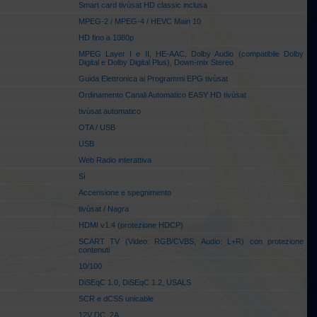
Smart card tivùsat HD classic inclusa
MPEG-2 / MPEG-4 / HEVC Main 10
HD fino a 1080p
MPEG Layer I e II, HE-AAC, Dolby Audio (compatibile Dolby
Digital e Dolby Digital Plus), Down-mix Stereo
Guida Elettronica ai Programmi EPG tivùsat
Ordinamento Canali Automatico EASY HD tivùsat
tivùsat automatico
OTA / USB
USB
Web Radio interattiva
Sì
Accensione e spegnimento
tivùsat / Nagra
HDMI v1.4 (protezione HDCP)
SCART TV (Video: RGB/CVBS, Audio: L+R) con protezione
contenuti
10/100
DiSEqC 1.0, DiSEqC 1.2, USALS
SCR e dCSS unicable
12V DC, 2A