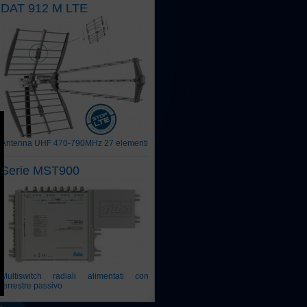
DAT 912 M LTE
Antenna UHF 470-790MHz 27 elementi
Serie MST900
Multiswitch radiali alimentati con
terrestre passivo